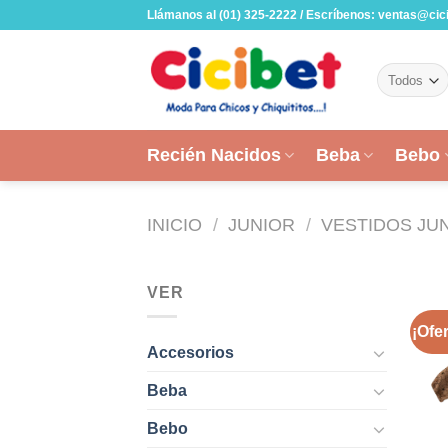
Skip
Llámanos al (01) 325-2222 / Escríbenos: ventas@cic
to
content
Recién Nacidos
Beba
Bebo
INICIO
/
JUNIOR
/
VESTIDOS JU
VER
¡Ofer
Accesorios
Beba
Bebo