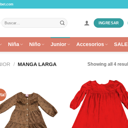
ibet.com
Buscar
INGRESAR
por:
Niña
Niño
Junior
Accesorios
SALE
NIOR
/
MANGA LARGA
Showing all 4 resul
ta!