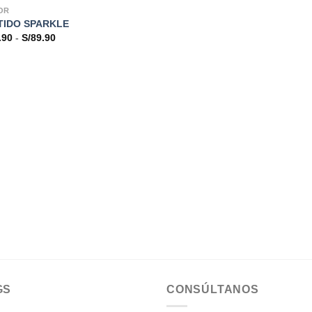
OR
TIDO SPARKLE
Rango
.90
-
S/
89.90
de
precios:
desde
S/79.90
hasta
S/89.90
GS
CONSÚLTANOS