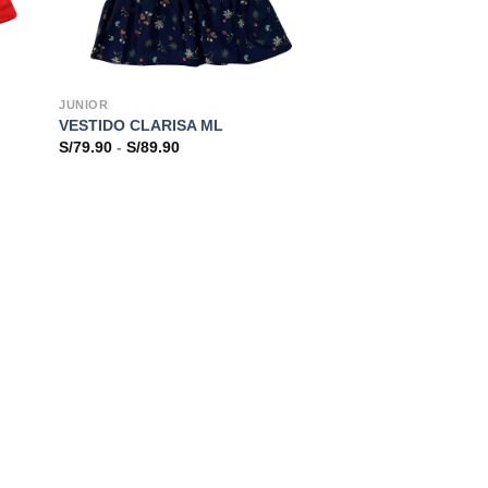
JUNIOR
VESTIDO CLARISA ML
Rango
S/
79.90
-
S/
89.90
de
precios:
desde
S/79.90
hasta
S/89.90