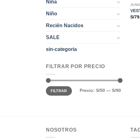
Niña
JUNI
VES
Niño
S/
79
Recién Nacidos
SALE
sin-categoria
FILTRAR POR PRECIO
Precio
Precio
Precio:
S/50
—
S/90
FILTRAR
mínimo
máximo
NOSOTROS
TA