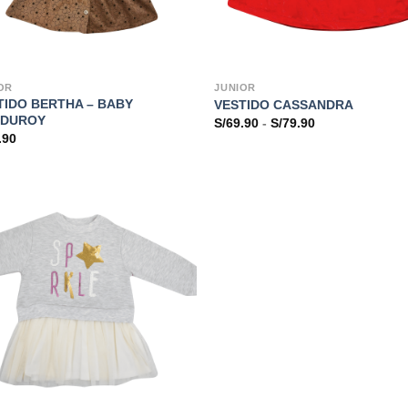
OR
JUNIOR
TIDO BERTHA – BABY
VESTIDO CASSANDRA
DUROY
Rango
S/
69.90
-
S/
79.90
de
.90
precios:
desde
S/69.90
hasta
S/79.90