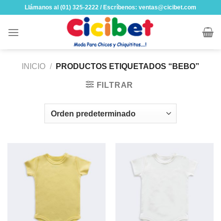
Skip
Llámanos al (01) 325-2222 / Escríbenos: ventas@cicibet.com
to
content
INICIO
/
PRODUCTOS ETIQUETADOS “BEBO”
FILTRAR