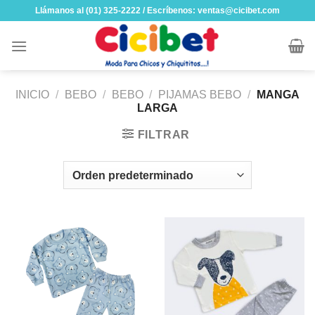
Skip
Llámanos al (01) 325-2222 / Escríbenos: ventas@cicibet.com
to
content
INICIO
/
BEBO
/
BEBO
/
PIJAMAS BEBO
/
MANGA
LARGA
FILTRAR