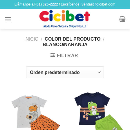
Skip
Llámanos al (01) 325-2222 / Escríbenos: ventas@cicibet.com
to
content
INICIO
/
COLOR DEL PRODUCTO
/
BLANCO/NARANJA
FILTRAR