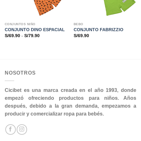
CONJUNTOS NIÑO
BEBO
CONJUNTO DINO ESPACIAL
CONJUNTO FABRIZZIO
Rango
S/
69.90
-
S/
79.90
S/
69.90
de
precios:
desde
S/69.90
hasta
S/79.90
NOSOTROS
Cicibet es una marca creada en el año 1993, donde
empezó ofreciendo productos para niños. Años
después, debido a la gran demanda, empezamos a
producir y comercializar ropa para bebés.