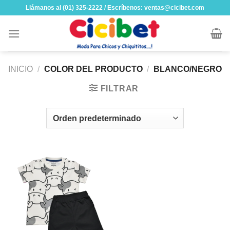
Skip
Llámanos al (01) 325-2222 / Escríbenos: ventas@cicibet.com
to
content
INICIO
/
COLOR DEL PRODUCTO
/
BLANCO/NEGRO
FILTRAR