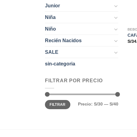
Junior
Niña
Niño
BEB
CAF
Recién Nacidos
S/
34
SALE
sin-categoria
FILTRAR POR PRECIO
Precio
Precio
Precio:
S/30
—
S/40
FILTRAR
mínimo
máximo