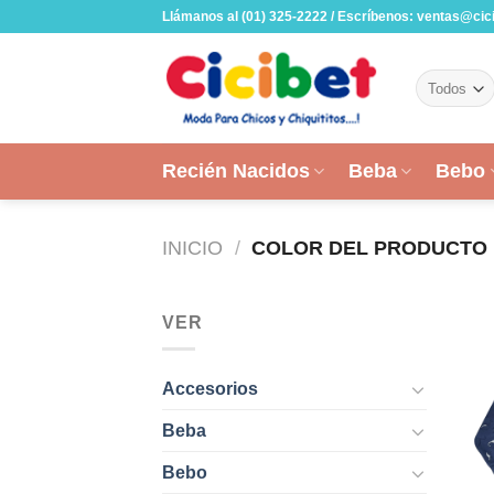
Skip
Llámanos al (01) 325-2222 / Escríbenos: ventas@cic
to
content
Recién Nacidos
Beba
Bebo
INICIO
/
COLOR DEL PRODUCTO
VER
Accesorios
Beba
Bebo