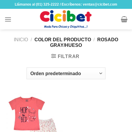
Skip
Llámanos al (01) 325-2222 / Escríbenos: ventas@cicibet.com
to
content
INICIO
/
COLOR DEL PRODUCTO
/
ROSADO
GRAY/HUESO
FILTRAR