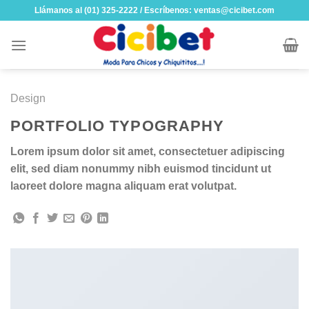
Skip
Llámanos al (01) 325-2222 / Escríbenos: ventas@cicibet.com
to
content
Design
PORTFOLIO TYPOGRAPHY
Lorem ipsum dolor sit amet, consectetuer adipiscing
elit, sed diam nonummy nibh euismod tincidunt ut
laoreet dolore magna aliquam erat volutpat.