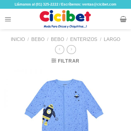
Skip
Llámanos al (01) 325-2222 / Escríbenos: ventas@cicibet.com
to
content
INICIO
/
BEBO
/
BEBO
/
ENTERIZOS
/
LARGO
FILTRAR