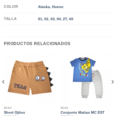
COLOR
Alaska
,
Hueso
TALLA
01
,
02
,
03
,
04
,
2T
,
4X
PRODUCTOS RELACIONADOS
BEBO
BEBO
Short Ojitos
Conjunto Matias MC EST