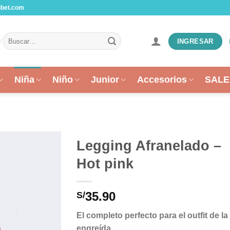
ibet.com
Buscar
INGRESAR
por:
Niña
Niño
Junior
Accesorios
SALE
Legging Afranelado –
Hot pink
35.90
S/
El completo perfecto para el outfit de la
engreída