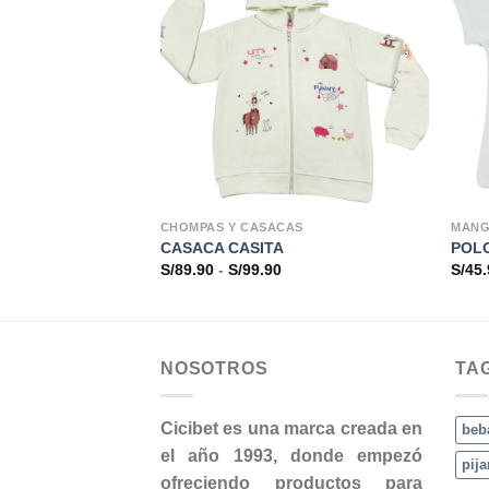
CHOMPAS Y CASACAS
MANG
CASACA CASITA
POLO
Rango
S/
89.90
-
S/
99.90
S/
45.
de
precios:
desde
S/89.90
hasta
S/99.90
NOSOTROS
TA
Cicibet es una marca creada en
beb
el año 1993, donde empezó
pij
ofreciendo productos para