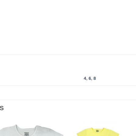
4
,
6
,
8
S