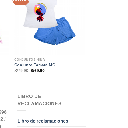
CONJUNTOS NIÑA
Conjunto Tamara MC
El
El
S/
79.90
S/
69.90
precio
precio
original
actual
era:
es:
S/79.90.
S/69.90.
LIBRO DE
RECLAMACIONES
998
22 /
Libro de reclamaciones
m