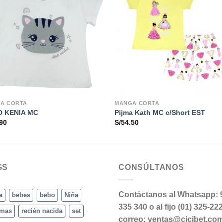
A CORTA
MANGA CORTA
 KENIA MC
Pijma Kath MC c/Short EST
90
S/
54.50
GS
CONSÚLTANOS
Contáctanos al Whatsapp: 
a
bebes
bebo
Niña
335 340 o al fijo (01) 325-22
amas
recién nacida
set
correo: ventas@cicibet.co