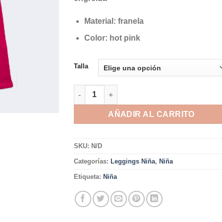
Material: franela
Color: hot pink
Talla
Legging Afranelado - Hot pink cantidad
AÑADIR AL CARRITO
SKU:
N/D
Categorías:
Leggings Niña
,
Niña
Etiqueta:
Niña