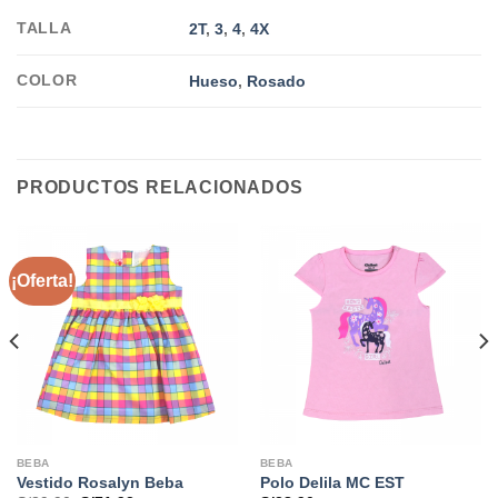
TALLA
2T
,
3
,
4
,
4X
COLOR
Hueso
,
Rosado
PRODUCTOS RELACIONADOS
¡Oferta!
BEBA
BEBA
Vestido Rosalyn Beba
Polo Delila MC EST