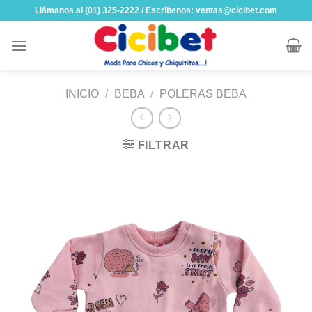
Skip
Llámanos al (01) 325-2222 / Escríbenos: ventas@cicibet.com
to
content
INICIO
/
BEBA
/
POLERAS BEBA
FILTRAR