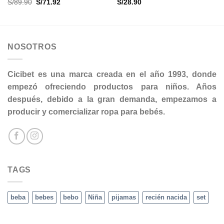
El
El
S/
89.90
S/
71.92
S/
28.90
precio
precio
original
actual
era:
es:
S/89.90.
S/71.92.
NOSOTROS
Cicibet es una marca creada en el año 1993, donde
empezó ofreciendo productos para niños. Años
después, debido a la gran demanda, empezamos a
producir y comercializar ropa para bebés.
TAGS
beba
bebes
bebo
Niña
pijamas
recién nacida
set