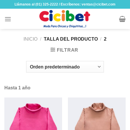
Skip
Llámanos al (01) 325-2222 / Escríbenos: ventas@cicibet.com
to
content
INICIO
/
TALLA DEL PRODUCTO
/
2
FILTRAR
Hasta 1 año