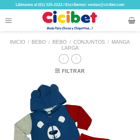
Skip
Llámanos al (01) 325-2222 / Escríbenos: ventas@cicibet.com
to
content
INICIO
/
BEBO
/
BEBO
/
CONJUNTOS
/
MANGA
LARGA
FILTRAR