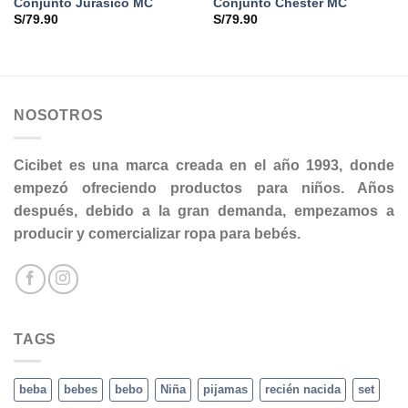
Conjunto Jurasico MC
Conjunto Chester MC
S/
79.90
S/
79.90
NOSOTROS
Cicibet es una marca creada en el año 1993, donde
empezó ofreciendo productos para niños. Años
después, debido a la gran demanda, empezamos a
producir y comercializar ropa para bebés.
TAGS
beba
bebes
bebo
Niña
pijamas
recién nacida
set