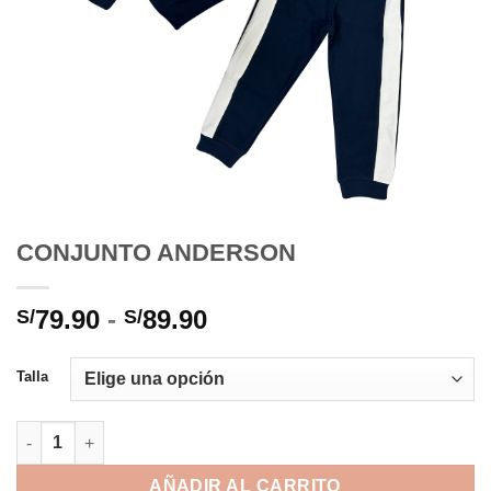
CONJUNTO ANDERSON
Rango
79.90
-
89.90
S/
S/
de
precios:
Talla
desde
S/79.90
CONJUNTO ANDERSON cantidad
hasta
S/89.90
AÑADIR AL CARRITO