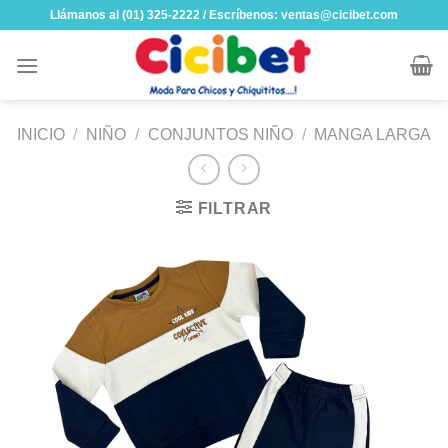
Skip
Llámanos al (01) 325-2222 / Escríbenos: ventas@cicibet.com
to
content
INICIO
/
NIÑO
/
CONJUNTOS NIÑO
/
MANGA LARGA
FILTRAR