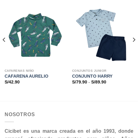
CAFARENAS NIÑO
CONJUNTOS JUNIOR
CAFARENA AURELIO
CONJUNTO HARRY
Rango
S/
42.90
S/
79.90
-
S/
89.90
de
precios:
desde
S/79.90
hasta
S/89.90
NOSOTROS
Cicibet es una marca creada en el año 1993, donde