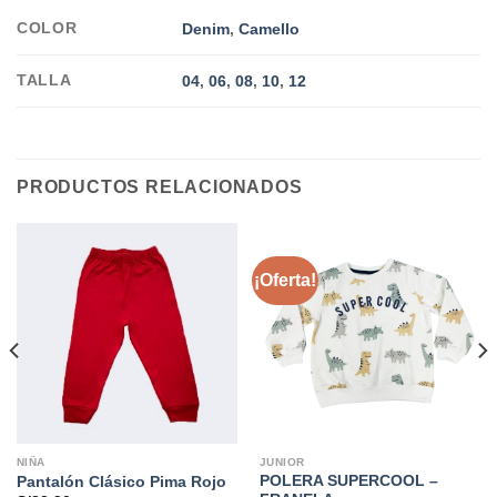
COLOR
Denim
,
Camello
TALLA
04
,
06
,
08
,
10
,
12
PRODUCTOS RELACIONADOS
¡Oferta!
NIÑA
JUNIOR
POLERA SUPERCOOL –
Pantalón Clásico Pima Rojo