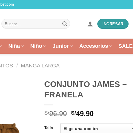
ibet.com
Buscar
INGRESAR
por:
Niña
Niño
Junior
Accesorios
SALE
NTOS
/
MANGA LARGA
CONJUNTO JAMES –
FRANELA
El
El
96.90
49.90
S/
S/
precio
precio
original
actual
Talla