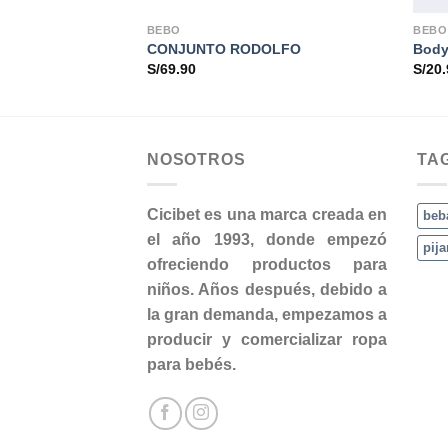
BEBO
BEBO
rillo Pima
CONJUNTO RODOLFO
Body
S/
69.90
S/
20.
NOSOTROS
TA
Cicibet es una marca creada en
beb
el año 1993, donde empezó
pij
ofreciendo productos para
niños. Años después, debido a
la gran demanda, empezamos a
producir y comercializar ropa
para bebés.