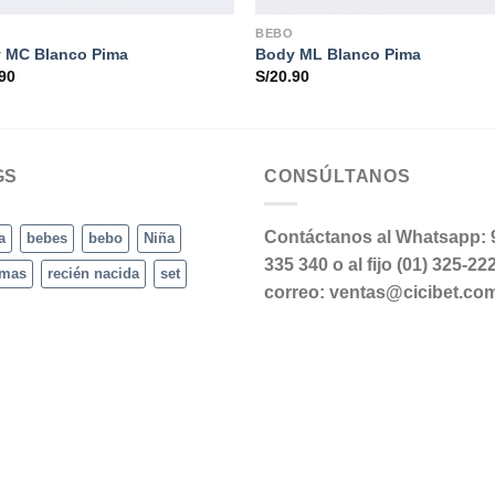
BEBO
 MC Blanco Pima
Body ML Blanco Pima
90
S/
20.90
GS
CONSÚLTANOS
Contáctanos al Whatsapp: 
a
bebes
bebo
Niña
335 340 o al fijo (01) 325-22
amas
recién nacida
set
correo: ventas@cicibet.co