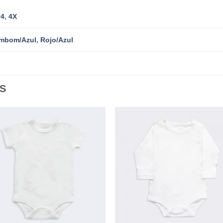
,
4
,
4X
mbom/Azul
,
Rojo/Azul
S