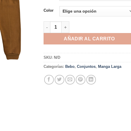
era:
es:
S/96.90.
S/49.90.
Color
CONJUNTO JAMES - FRANELA cantidad
AÑADIR AL CARRITO
SKU:
N/D
Categorías:
Bebo
,
Conjuntos
,
Manga Larga