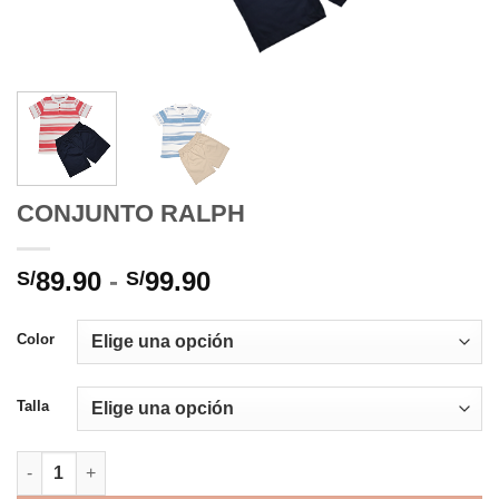
CONJUNTO RALPH
Rango
89.90
-
99.90
S/
S/
de
precios:
Color
desde
S/89.90
Talla
hasta
S/99.90
CONJUNTO RALPH cantidad