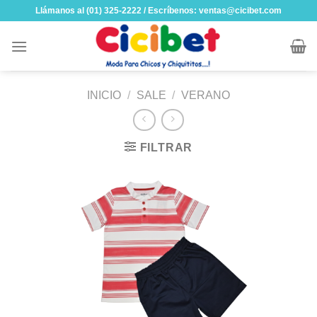
Skip
Llámanos al (01) 325-2222 / Escríbenos: ventas@cicibet.com
to
content
INICIO
/
SALE
/
VERANO
FILTRAR