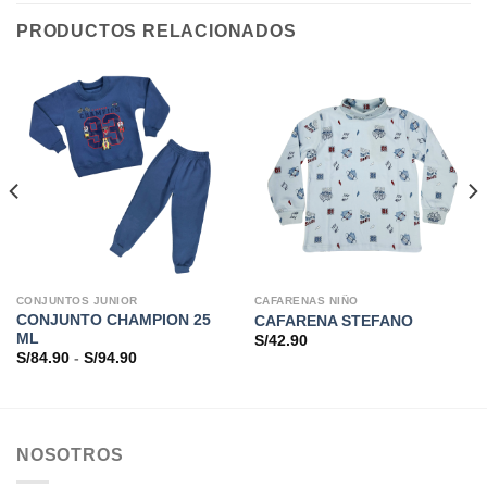
PRODUCTOS RELACIONADOS
CONJUNTOS JUNIOR
CAFARENAS NIÑO
CONJUNTO CHAMPION 25
CAFARENA STEFANO
ML
S/
42.90
Rango
S/
84.90
-
S/
94.90
de
precios:
desde
S/84.90
hasta
S/94.90
NOSOTROS