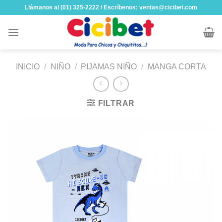
Skip
Llámanos al (01) 325-2222 / Escríbenos: ventas@cicibet.com
to
content
INICIO
/
NIÑO
/
PIJAMAS NIÑO
/
MANGA CORTA
FILTRAR