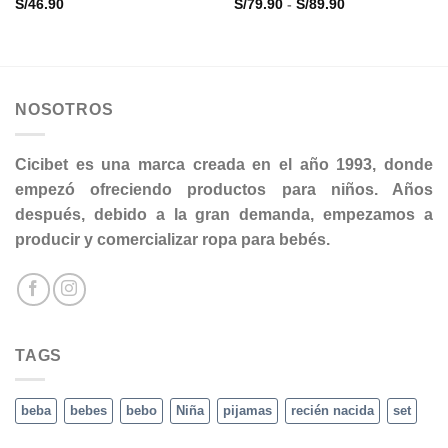
Rango
S/
46.90
S/
79.90
-
S/
89.90
de
precios:
desde
S/79.90
hasta
S/89.90
NOSOTROS
Cicibet es una marca creada en el año 1993, donde
empezó ofreciendo productos para niños. Años
después, debido a la gran demanda, empezamos a
producir y comercializar ropa para bebés.
TAGS
beba
bebes
bebo
Niña
pijamas
recién nacida
set