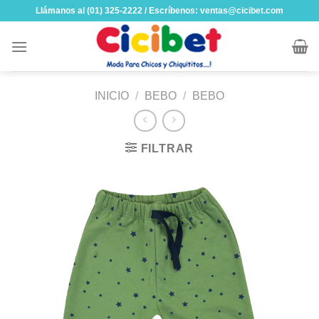
Skip
Llámanos al (01) 325-2222 / Escríbenos: ventas@cicibet.com
to
content
INICIO
/
BEBO
/
BEBO
FILTRAR